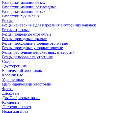
Развертки машинные к/х
Развертки машинные насадные
Развертки машинные ц/х
Развертки ручные ц/х
Резцы
Резцы канавочные для нарезания внутренних канавок
Резцы отрезные
Резцы подрезные отогнутые
Резцы проходные прямые
Резцы проходные упорные отогнутые
Резцы проходные упорные прямые
Резцы расточные для сквозных отверстий
Резцы резьбовые внутренние
Сверла
Двусторонние
Конический хвостовик
Корончатые
Удлиненные
Цилиндрический хвостовик
Фрезы
Дисковые
Для Т-образных пазов
Концевые
Ласточкин хвост
Ножи для фрез