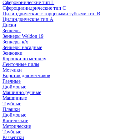
Сфероконические тип L
Сфероцилиндрические тип C
Цилиндрические с торцевыми зубьями тип B
Цилиндрические тип А
Диски
Зенкеры
Зенкеры Weldon 19
Зенкеры к/х
Зенкеры насадные
Зенковки
Коронки по металлу
Ленточные пилы
Метчики
Вороток для метчиков
Гаечные
Дюймовые
Машинно-ручные
Машинные
Трубные
Плашки
Дюймовые
Конические
Метрические
Трубные
Развертки