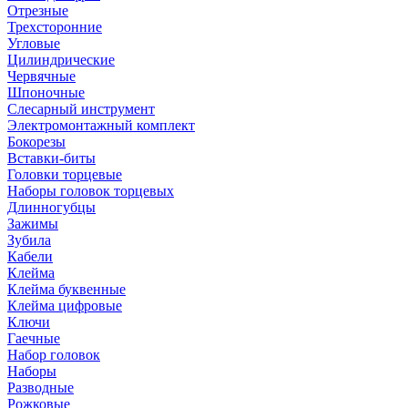
Отрезные
Трехсторонние
Угловые
Цилиндрические
Червячные
Шпоночные
Слесарный инструмент
Электромонтажный комплект
Бокорезы
Вставки-биты
Головки торцевые
Наборы головок торцевых
Длинногубцы
Зажимы
Зубила
Кабели
Клейма
Клейма буквенные
Клейма цифровые
Ключи
Гаечные
Набор головок
Наборы
Разводные
Рожковые