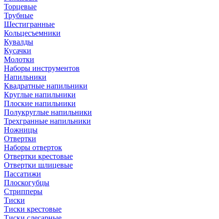
Торцевые
Трубные
Шестигранные
Кольцесъемники
Кувалды
Кусачки
Молотки
Наборы инструментов
Напильники
Квадратные напильники
Круглые напильники
Плоские напильники
Полукруглые напильники
Трехгранные напильники
Ножницы
Отвертки
Наборы отверток
Отвертки крестовые
Отвертки шлицевые
Пассатижи
Плоскогубцы
Стрипперы
Тиски
Тиски крестовые
Тиски слесарные