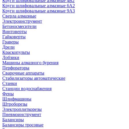
Круги шлифовальные алмазные 4В2
Круги шлифовальные алмазные 6A2
Круги шлифовальные алмазные 9А3
Сверла алмазные
Электроинструмент
Бетоносмесители
Винтоверты
Гайковерты
Граверы
Дрели
Краскопульты
Лобзики
Машины алмазного бурения
Перфораторы
Сварочные аппараты
Стабилизаторы автоматические
Станки
Станции водоснабжения
Фены
Шлифмашины
Штроборезы
Электроплиткорезы
Пневмоинструмент
Балансиры
Балансиры тросовые