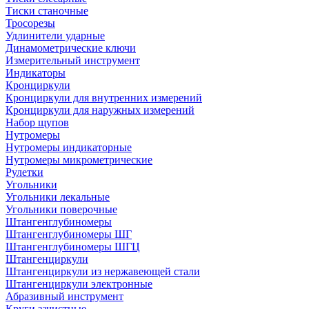
Тиски станочные
Тросорезы
Удлинители ударные
Динамометрические ключи
Измерительный инструмент
Индикаторы
Кронциркули
Кронциркули для внутренних измерений
Кронциркули для наружных измерений
Набор щупов
Нутромеры
Нутромеры индикаторные
Нутромеры микрометрические
Рулетки
Угольники
Угольники лекальные
Угольники поверочные
Штангенглубиномеры
Штангенглубиномеры ШГ
Штангенглубиномеры ШГЦ
Штангенциркули
Штангенциркули из нержавеющей стали
Штангенциркули электронные
Абразивный инструмент
Круги зачистные