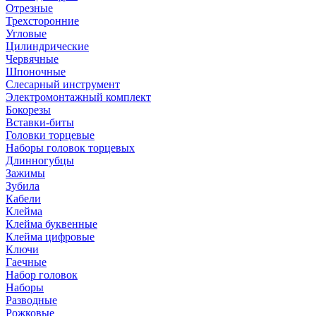
Отрезные
Трехсторонние
Угловые
Цилиндрические
Червячные
Шпоночные
Слесарный инструмент
Электромонтажный комплект
Бокорезы
Вставки-биты
Головки торцевые
Наборы головок торцевых
Длинногубцы
Зажимы
Зубила
Кабели
Клейма
Клейма буквенные
Клейма цифровые
Ключи
Гаечные
Набор головок
Наборы
Разводные
Рожковые