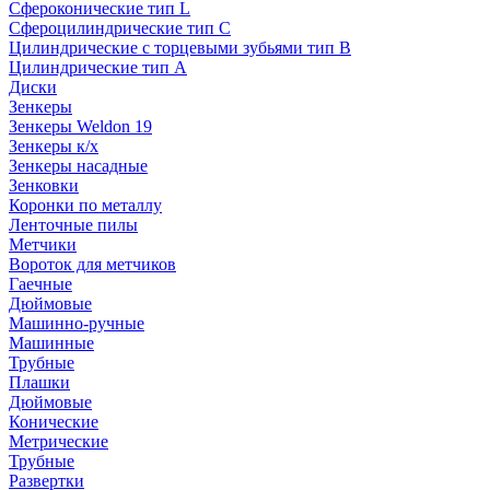
Сфероконические тип L
Сфероцилиндрические тип C
Цилиндрические с торцевыми зубьями тип B
Цилиндрические тип А
Диски
Зенкеры
Зенкеры Weldon 19
Зенкеры к/х
Зенкеры насадные
Зенковки
Коронки по металлу
Ленточные пилы
Метчики
Вороток для метчиков
Гаечные
Дюймовые
Машинно-ручные
Машинные
Трубные
Плашки
Дюймовые
Конические
Метрические
Трубные
Развертки