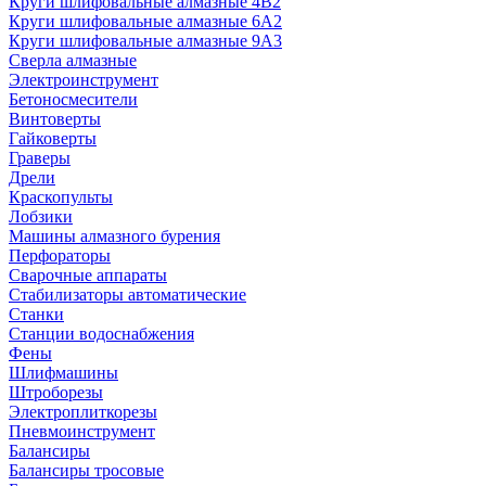
Круги шлифовальные алмазные 4В2
Круги шлифовальные алмазные 6A2
Круги шлифовальные алмазные 9А3
Сверла алмазные
Электроинструмент
Бетоносмесители
Винтоверты
Гайковерты
Граверы
Дрели
Краскопульты
Лобзики
Машины алмазного бурения
Перфораторы
Сварочные аппараты
Стабилизаторы автоматические
Станки
Станции водоснабжения
Фены
Шлифмашины
Штроборезы
Электроплиткорезы
Пневмоинструмент
Балансиры
Балансиры тросовые