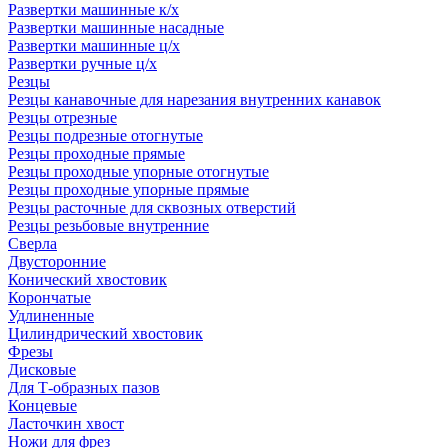
Развертки машинные к/х
Развертки машинные насадные
Развертки машинные ц/х
Развертки ручные ц/х
Резцы
Резцы канавочные для нарезания внутренних канавок
Резцы отрезные
Резцы подрезные отогнутые
Резцы проходные прямые
Резцы проходные упорные отогнутые
Резцы проходные упорные прямые
Резцы расточные для сквозных отверстий
Резцы резьбовые внутренние
Сверла
Двусторонние
Конический хвостовик
Корончатые
Удлиненные
Цилиндрический хвостовик
Фрезы
Дисковые
Для Т-образных пазов
Концевые
Ласточкин хвост
Ножи для фрез