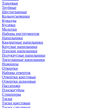
Торцевые
Трубные
Шестигранные
Кольцесъемники
Кувалды
Кусачки
Молотки
Наборы инструментов
Напильники
Квадратные напильники
Круглые напильники
Плоские напильники
Полукруглые напильники
Трехгранные напильники
Ножницы
Отвертки
Наборы отверток
Отвертки крестовые
Отвертки шлицевые
Пассатижи
Плоскогубцы
Стрипперы
Тиски
Тиски крестовые
Тиски слесарные