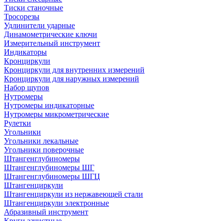
Тиски станочные
Тросорезы
Удлинители ударные
Динамометрические ключи
Измерительный инструмент
Индикаторы
Кронциркули
Кронциркули для внутренних измерений
Кронциркули для наружных измерений
Набор щупов
Нутромеры
Нутромеры индикаторные
Нутромеры микрометрические
Рулетки
Угольники
Угольники лекальные
Угольники поверочные
Штангенглубиномеры
Штангенглубиномеры ШГ
Штангенглубиномеры ШГЦ
Штангенциркули
Штангенциркули из нержавеющей стали
Штангенциркули электронные
Абразивный инструмент
Круги зачистные