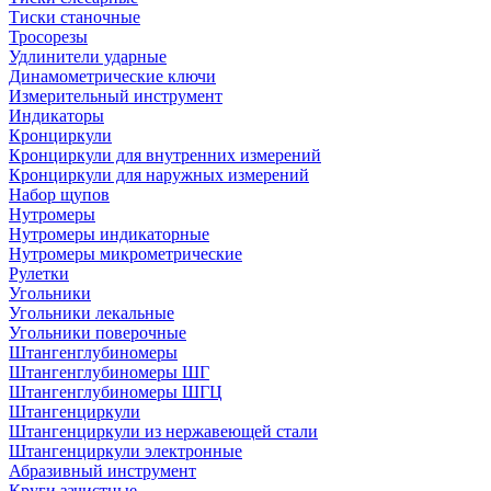
Тиски станочные
Тросорезы
Удлинители ударные
Динамометрические ключи
Измерительный инструмент
Индикаторы
Кронциркули
Кронциркули для внутренних измерений
Кронциркули для наружных измерений
Набор щупов
Нутромеры
Нутромеры индикаторные
Нутромеры микрометрические
Рулетки
Угольники
Угольники лекальные
Угольники поверочные
Штангенглубиномеры
Штангенглубиномеры ШГ
Штангенглубиномеры ШГЦ
Штангенциркули
Штангенциркули из нержавеющей стали
Штангенциркули электронные
Абразивный инструмент
Круги зачистные