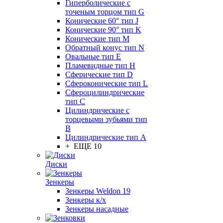
Гиперболические с
точеным торцом тип G
Конические 60° тип J
Конические 90° тип K
Конические тип M
Обратный конус тип N
Овальные тип E
Пламевидные тип H
Сферические тип D
Сфероконические тип L
Сфероцилиндрические
тип C
Цилиндрические с
торцевыми зубьями тип
B
Цилиндрические тип А
+ ЕЩЕ 10
Диски
Зенкеры
Зенкеры Weldon 19
Зенкеры к/х
Зенкеры насадные