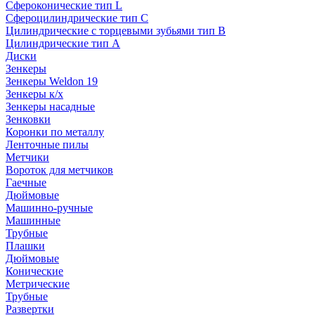
Сфероконические тип L
Сфероцилиндрические тип C
Цилиндрические с торцевыми зубьями тип B
Цилиндрические тип А
Диски
Зенкеры
Зенкеры Weldon 19
Зенкеры к/х
Зенкеры насадные
Зенковки
Коронки по металлу
Ленточные пилы
Метчики
Вороток для метчиков
Гаечные
Дюймовые
Машинно-ручные
Машинные
Трубные
Плашки
Дюймовые
Конические
Метрические
Трубные
Развертки