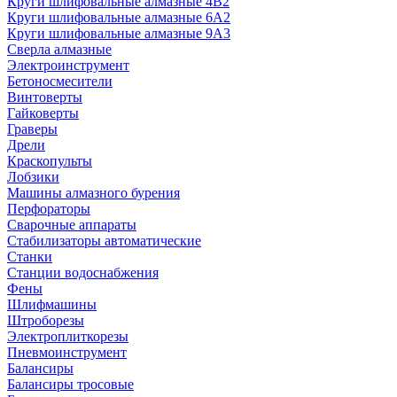
Круги шлифовальные алмазные 4В2
Круги шлифовальные алмазные 6A2
Круги шлифовальные алмазные 9А3
Сверла алмазные
Электроинструмент
Бетоносмесители
Винтоверты
Гайковерты
Граверы
Дрели
Краскопульты
Лобзики
Машины алмазного бурения
Перфораторы
Сварочные аппараты
Стабилизаторы автоматические
Станки
Станции водоснабжения
Фены
Шлифмашины
Штроборезы
Электроплиткорезы
Пневмоинструмент
Балансиры
Балансиры тросовые