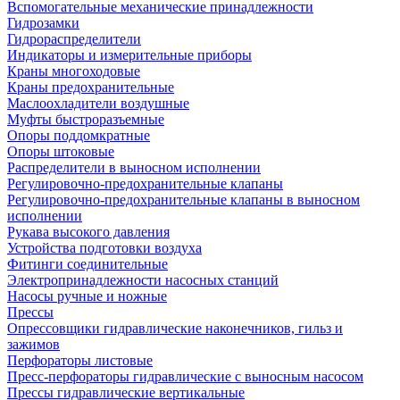
Вспомогательные механические принадлежности
Гидрозамки
Гидрораспределители
Индикаторы и измерительные приборы
Краны многоходовые
Краны предохранительные
Маслоохладители воздушные
Муфты быстроразъемные
Опоры поддомкратные
Опоры штоковые
Распределители в выносном исполнении
Регулировочно-предохранительные клапаны
Регулировочно-предохранительные клапаны в выносном
исполнении
Рукава высокого давления
Устройства подготовки воздуха
Фитинги соединительные
Электропринадлежности насосных станций
Насосы ручные и ножные
Прессы
Опрессовщики гидравлические наконечников, гильз и
зажимов
Перфораторы листовые
Пресс-перфораторы гидравлические с выносным насосом
Прессы гидравлические вертикальные