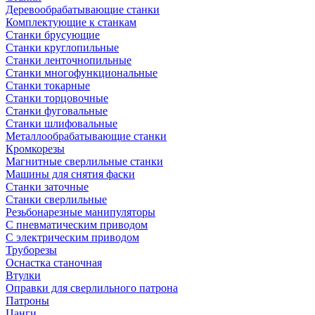
Деревообрабатывающие станки
Комплектующие к станкам
Станки брусующие
Станки круглопильные
Станки ленточнопильные
Станки многофункциональные
Станки токарные
Станки торцовочные
Станки фуговальные
Станки шлифовальные
Металлообрабатывающие станки
Кромкорезы
Магнитные сверлильные станки
Машины для снятия фаски
Станки заточные
Станки сверлильные
Резьбонарезные манипуляторы
С пневматическим приводом
С электрическим приводом
Труборезы
Оснастка станочная
Втулки
Оправки для сверлильного патрона
Патроны
Цанги