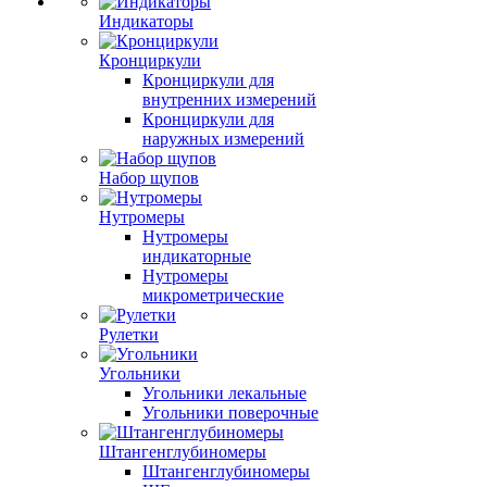
Индикаторы
Кронциркули
Кронциркули для
внутренних измерений
Кронциркули для
наружных измерений
Набор щупов
Нутромеры
Нутромеры
индикаторные
Нутромеры
микрометрические
Рулетки
Угольники
Угольники лекальные
Угольники поверочные
Штангенглубиномеры
Штангенглубиномеры