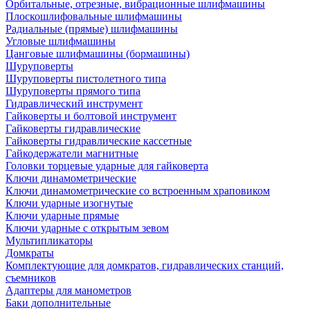
Орбитальные, отрезные, вибрационные шлифмашины
Плоскошлифовальные шлифмашины
Радиальные (прямые) шлифмашины
Угловые шлифмашины
Цанговые шлифмашины (бормашины)
Шуруповерты
Шуруповерты пистолетного типа
Шуруповерты прямого типа
Гидравлический инструмент
Гайковерты и болтовой инструмент
Гайковерты гидравлические
Гайковерты гидравлические кассетные
Гайкодержатели магнитные
Головки торцевые ударные для гайковерта
Ключи динамометрические
Ключи динамометрические со встроенным храповиком
Ключи ударные изогнутые
Ключи ударные прямые
Ключи ударные с открытым зевом
Мультипликаторы
Домкраты
Комплектующие для домкратов, гидравлических станций,
съемников
Адаптеры для манометров
Баки дополнительные