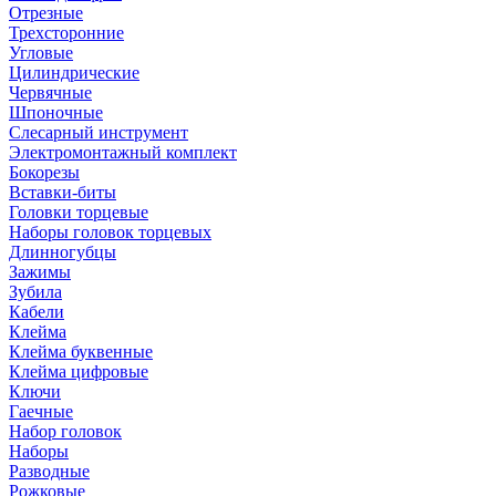
Отрезные
Трехсторонние
Угловые
Цилиндрические
Червячные
Шпоночные
Слесарный инструмент
Электромонтажный комплект
Бокорезы
Вставки-биты
Головки торцевые
Наборы головок торцевых
Длинногубцы
Зажимы
Зубила
Кабели
Клейма
Клейма буквенные
Клейма цифровые
Ключи
Гаечные
Набор головок
Наборы
Разводные
Рожковые