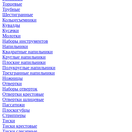
Торцевые
Трубные
Шестигранные
Кольцесъемники
Кувалды
Кусачки
Молотки
Наборы инструментов
Напильники
Квадратные напильники
Круглые напильники
Плоские напильники
Полукруглые напильники
Трехгранные напильники
Ножницы
Отвертки
Наборы отверток
Отвертки крестовые
Отвертки шлицевые
Пассатижи
Плоскогубцы
Стрипперы
Тиски
Тиски крестовые
Тиски слесарные