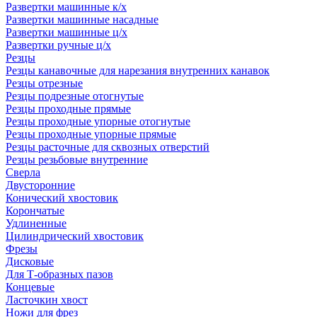
Развертки машинные к/х
Развертки машинные насадные
Развертки машинные ц/х
Развертки ручные ц/х
Резцы
Резцы канавочные для нарезания внутренних канавок
Резцы отрезные
Резцы подрезные отогнутые
Резцы проходные прямые
Резцы проходные упорные отогнутые
Резцы проходные упорные прямые
Резцы расточные для сквозных отверстий
Резцы резьбовые внутренние
Сверла
Двусторонние
Конический хвостовик
Корончатые
Удлиненные
Цилиндрический хвостовик
Фрезы
Дисковые
Для Т-образных пазов
Концевые
Ласточкин хвост
Ножи для фрез