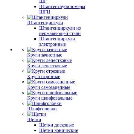
ШГ
Штангенглубиномеры
ШГЦ
Штангенциркули
Штангенциркули из
нержавеющей стали
Штангенциркули
электронные
Круги зачистные
Круги лепестковые
Круги отрезные
Круги самозацепные
Круги шлифовальные
Шлифголовки
Щетки
Щетки дисковые
Щетки конические