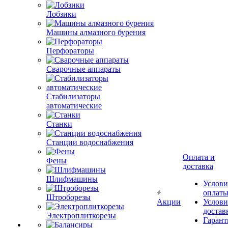
Лобзики
Машины алмазного бурения
Перфораторы
Сварочные аппараты
Стабилизаторы
автоматические
Станки
Станции водоснабжения
Оплата и
Фены
доставка
Шлифмашины
Услови
оплат
Штроборезы
Акции
Услови
достав
Электроплиткорезы
Гарант