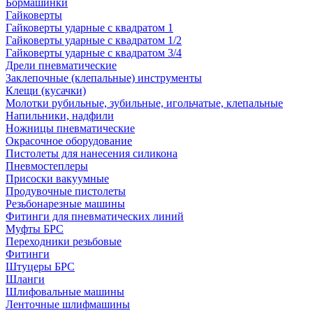
Бормашинки
Гайковерты
Гайковерты ударные с квадратом 1
Гайковерты ударные с квадратом 1/2
Гайковерты ударные с квадратом 3/4
Дрели пневматические
Заклепочные (клепальные) инструменты
Клещи (кусачки)
Молотки рубильные, зубильные, игольчатые, клепальные
Напильники, надфили
Ножницы пневматические
Окрасочное оборудование
Пистолеты для нанесения силикона
Пневмостеплеры
Присоски вакуумные
Продувочные пистолеты
Резьбонарезные машины
Фитинги для пневматических линий
Муфты БРС
Переходники резьбовые
Фитинги
Штуцеры БРС
Шланги
Шлифовальные машины
Ленточные шлифмашины