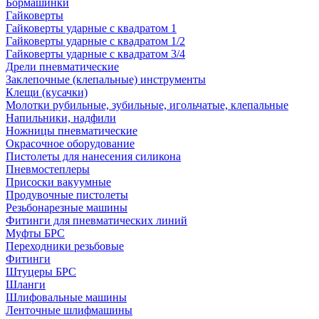
Бормашинки
Гайковерты
Гайковерты ударные с квадратом 1
Гайковерты ударные с квадратом 1/2
Гайковерты ударные с квадратом 3/4
Дрели пневматические
Заклепочные (клепальные) инструменты
Клещи (кусачки)
Молотки рубильные, зубильные, игольчатые, клепальные
Напильники, надфили
Ножницы пневматические
Окрасочное оборудование
Пистолеты для нанесения силикона
Пневмостеплеры
Присоски вакуумные
Продувочные пистолеты
Резьбонарезные машины
Фитинги для пневматических линий
Муфты БРС
Переходники резьбовые
Фитинги
Штуцеры БРС
Шланги
Шлифовальные машины
Ленточные шлифмашины