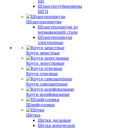
ШГ
Штангенглубиномеры
ШГЦ
Штангенциркули
Штангенциркули из
нержавеющей стали
Штангенциркули
электронные
Круги зачистные
Круги лепестковые
Круги отрезные
Круги самозацепные
Круги шлифовальные
Шлифголовки
Щетки
Щетки дисковые
Щетки конические