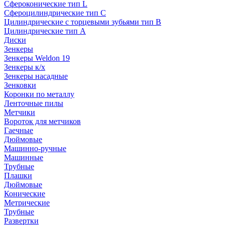
Сфероконические тип L
Сфероцилиндрические тип C
Цилиндрические с торцевыми зубьями тип B
Цилиндрические тип А
Диски
Зенкеры
Зенкеры Weldon 19
Зенкеры к/х
Зенкеры насадные
Зенковки
Коронки по металлу
Ленточные пилы
Метчики
Вороток для метчиков
Гаечные
Дюймовые
Машинно-ручные
Машинные
Трубные
Плашки
Дюймовые
Конические
Метрические
Трубные
Развертки