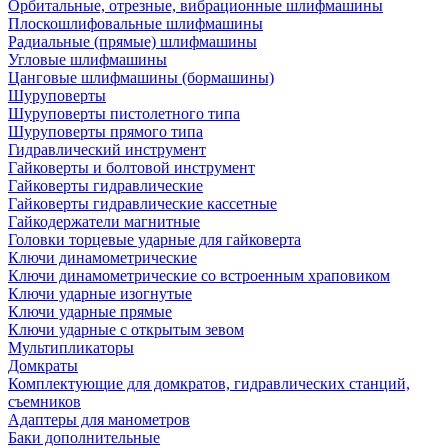
Орбитальные, отрезные, вибрационные шлифмашины
Плоскошлифовальные шлифмашины
Радиальные (прямые) шлифмашины
Угловые шлифмашины
Цанговые шлифмашины (бормашины)
Шуруповерты
Шуруповерты пистолетного типа
Шуруповерты прямого типа
Гидравлический инструмент
Гайковерты и болтовой инструмент
Гайковерты гидравлические
Гайковерты гидравлические кассетные
Гайкодержатели магнитные
Головки торцевые ударные для гайковерта
Ключи динамометрические
Ключи динамометрические со встроенным храповиком
Ключи ударные изогнутые
Ключи ударные прямые
Ключи ударные с открытым зевом
Мультипликаторы
Домкраты
Комплектующие для домкратов, гидравлических станций,
съемников
Адаптеры для манометров
Баки дополнительные