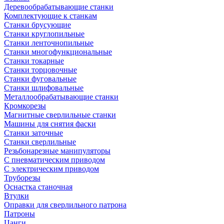
Деревообрабатывающие станки
Комплектующие к станкам
Станки брусующие
Станки круглопильные
Станки ленточнопильные
Станки многофункциональные
Станки токарные
Станки торцовочные
Станки фуговальные
Станки шлифовальные
Металлообрабатывающие станки
Кромкорезы
Магнитные сверлильные станки
Машины для снятия фаски
Станки заточные
Станки сверлильные
Резьбонарезные манипуляторы
С пневматическим приводом
С электрическим приводом
Труборезы
Оснастка станочная
Втулки
Оправки для сверлильного патрона
Патроны
Цанги