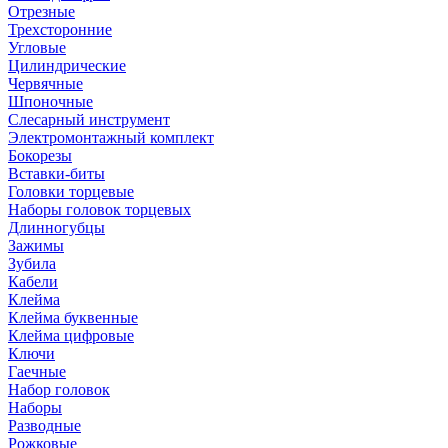
Отрезные
Трехсторонние
Угловые
Цилиндрические
Червячные
Шпоночные
Слесарный инструмент
Электромонтажный комплект
Бокорезы
Вставки-биты
Головки торцевые
Наборы головок торцевых
Длинногубцы
Зажимы
Зубила
Кабели
Клейма
Клейма буквенные
Клейма цифровые
Ключи
Гаечные
Набор головок
Наборы
Разводные
Рожковые