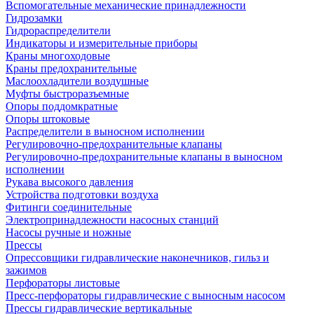
Вспомогательные механические принадлежности
Гидрозамки
Гидрораспределители
Индикаторы и измерительные приборы
Краны многоходовые
Краны предохранительные
Маслоохладители воздушные
Муфты быстроразъемные
Опоры поддомкратные
Опоры штоковые
Распределители в выносном исполнении
Регулировочно-предохранительные клапаны
Регулировочно-предохранительные клапаны в выносном
исполнении
Рукава высокого давления
Устройства подготовки воздуха
Фитинги соединительные
Электропринадлежности насосных станций
Насосы ручные и ножные
Прессы
Опрессовщики гидравлические наконечников, гильз и
зажимов
Перфораторы листовые
Пресс-перфораторы гидравлические с выносным насосом
Прессы гидравлические вертикальные