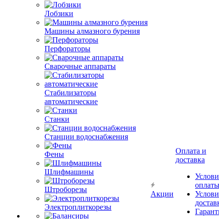
Лобзики
Машины алмазного бурения
Перфораторы
Сварочные аппараты
Стабилизаторы
автоматические
Станки
Станции водоснабжения
Оплата и
Фены
доставка
Шлифмашины
Услови
оплат
Штроборезы
Акции
Услови
достав
Электроплиткорезы
Гарант