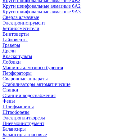
Круги шлифовальные алмазные 4В2
Круги шлифовальные алмазные 6A2
Круги шлифовальные алмазные 9А3
Сверла алмазные
Электроинструмент
Бетоносмесители
Винтоверты
Гайковерты
Граверы
Дрели
Краскопульты
Лобзики
Машины алмазного бурения
Перфораторы
Сварочные аппараты
Стабилизаторы автоматические
Станки
Станции водоснабжения
Фены
Шлифмашины
Штроборезы
Электроплиткорезы
Пневмоинструмент
Балансиры
Балансиры тросовые