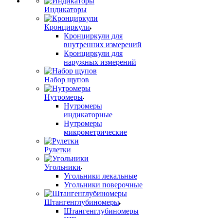
Индикаторы
Кронциркули
Кронциркули для
внутренних измерений
Кронциркули для
наружных измерений
Набор щупов
Нутромеры
Нутромеры
индикаторные
Нутромеры
микрометрические
Рулетки
Угольники
Угольники лекальные
Угольники поверочные
Штангенглубиномеры
Штангенглубиномеры