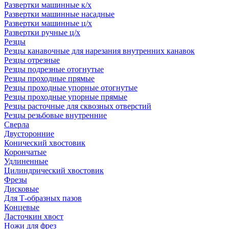
Развертки машинные к/х
Развертки машинные насадные
Развертки машинные ц/х
Развертки ручные ц/х
Резцы
Резцы канавочные для нарезания внутренних канавок
Резцы отрезные
Резцы подрезные отогнутые
Резцы проходные прямые
Резцы проходные упорные отогнутые
Резцы проходные упорные прямые
Резцы расточные для сквозных отверстий
Резцы резьбовые внутренние
Сверла
Двусторонние
Конический хвостовик
Корончатые
Удлиненные
Цилиндрический хвостовик
Фрезы
Дисковые
Для Т-образных пазов
Концевые
Ласточкин хвост
Ножи для фрез