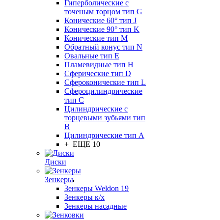
Гиперболические с
точеным торцом тип G
Конические 60° тип J
Конические 90° тип K
Конические тип M
Обратный конус тип N
Овальные тип E
Пламевидные тип H
Сферические тип D
Сфероконические тип L
Сфероцилиндрические
тип C
Цилиндрические с
торцевыми зубьями тип
B
Цилиндрические тип А
+ ЕЩЕ 10
Диски
Зенкеры
Зенкеры Weldon 19
Зенкеры к/х
Зенкеры насадные