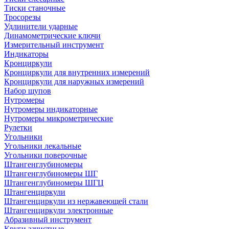
Тиски станочные
Тросорезы
Удлинители ударные
Динамометрические ключи
Измерительный инструмент
Индикаторы
Кронциркули
Кронциркули для внутренних измерений
Кронциркули для наружных измерений
Набор щупов
Нутромеры
Нутромеры индикаторные
Нутромеры микрометрические
Рулетки
Угольники
Угольники лекальные
Угольники поверочные
Штангенглубиномеры
Штангенглубиномеры ШГ
Штангенглубиномеры ШГЦ
Штангенциркули
Штангенциркули из нержавеющей стали
Штангенциркули электронные
Абразивный инструмент
Круги зачистные