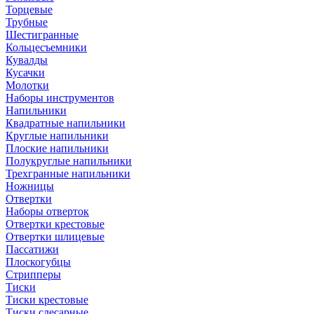
Торцевые
Трубные
Шестигранные
Кольцесъемники
Кувалды
Кусачки
Молотки
Наборы инструментов
Напильники
Квадратные напильники
Круглые напильники
Плоские напильники
Полукруглые напильники
Трехгранные напильники
Ножницы
Отвертки
Наборы отверток
Отвертки крестовые
Отвертки шлицевые
Пассатижи
Плоскогубцы
Стрипперы
Тиски
Тиски крестовые
Тиски слесарные